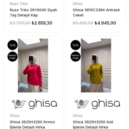
Nuss Triko
Ghisa
Nuss Triko 26Y6040 Siyah
Ghisa 3610C3384 Antrasit
Taş Detaylı Kap
Ceket
₺3.799,00
₺2.659,30
₺5.495,00
₺4.945,00
%10
%10
Ücretsiz
Ücretsiz
Kargo
Kargo
Ghisa
Ghisa
Ghisa 3620H3290 Kırmızı
Ghisa 3620H3290 Asit
İşleme Detaylı Hırka
İşleme Detaylı Hırka