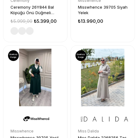
Ceremony
Misswhence
Ceremony 26Y844 Bal
Misswhence 39705 Siyah
Köpüğü Önü Düğmeli
Yelek
Trenç
₺5.999,00
₺5.399,00
₺13.990,00
Ücretsiz
Ücretsiz
Kargo
Kargo
Misswhence
Miss Dalida
Misswhence 39705 Yeşil
Miss Dalida 2268256 Taş