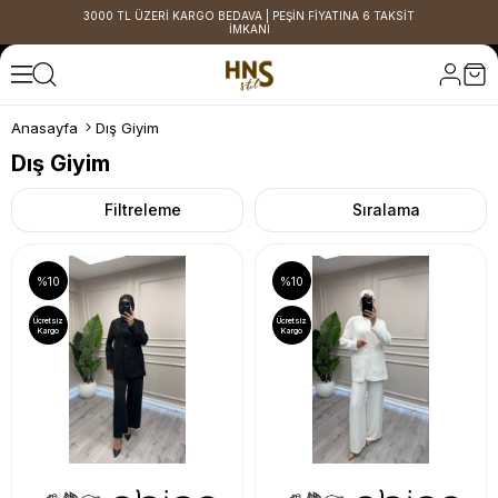
3000 TL ÜZERİ KARGO BEDAVA | PEŞİN FİYATINA 6 TAKSİT
İMKANI
Anasayfa
Dış Giyim
Dış Giyim
Filtreleme
Sıralama
%10
%10
Ücretsiz
Ücretsiz
Kargo
Kargo