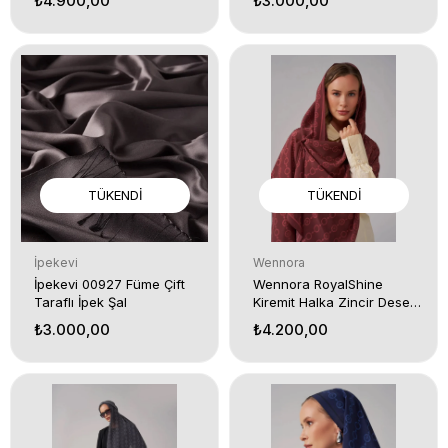
₺4.900,00
₺3.000,00
TÜKENDI
TÜKENDI
İpekevi
Wennora
İpekevi 00927 Füme Çift
Wennora RoyalShine
Taraflı İpek Şal
Kiremit Halka Zincir Desen
Şal
₺3.000,00
₺4.200,00