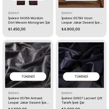
İpekevi
İpekevi
İpekevi 04356 Mürdüm
İpekevi 05784 Vizon
Dört Mevsim Monogram Şal
Leopar Jakar Desenli İpek
Şal
₺1.450,00
₺4.900,00
TÜKENDI
TÜKENDI
İpekevi
İpekevi
İpekevi 05784 Antrasit
İpekevi 00927 Lacivert Çift
Leopar Jakar Desenli İpek
Taraflı İpek Şal
Şal