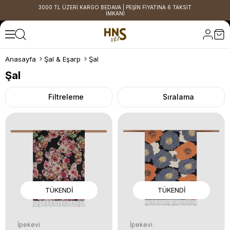
3000 TL ÜZERİ KARGO BEDAVA | PEŞİN FİYATINA 6 TAKSİT
İMKANI
Anasayfa
Şal & Eşarp
Şal
Şal
Filtreleme
Sıralama
TÜKENDI
TÜKENDI
İpekevi
İpekevi