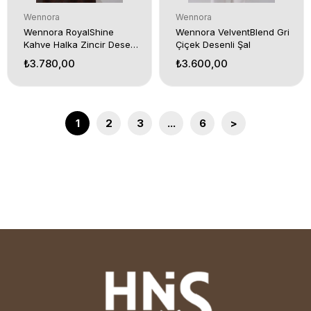
Wennora
Wennora
Wennora RoyalShine
Wennora VelventBlend Gri
Kahve Halka Zincir Desen
Çiçek Desenli Şal
Şal
₺3.780,00
₺3.600,00
1
2
3
...
6
>