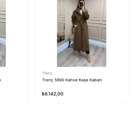
Trenç
n
Trenç 5890 Kahve Kaşe Kaban
₺6.142,00