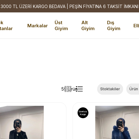
3000 TL ÜZERİ KARGO BEDAVA | PEŞİN FİYATINA 6 TAKSİT İMKANI
ok
Üst
Alt
Dış
Markalar
El
tanlar
Giyim
Giyim
Giyim
59 Ürün
Stoktakiler
Ürün
Ücretsiz
Kargo