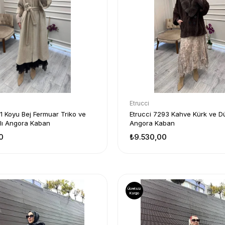
Etrucci
11 Koyu Bej Fermuar Triko ve
Etrucci 7293 Kahve Kürk ve D
lı Angora Kaban
Angora Kaban
0
₺9.530,00
Ücretsiz
Kargo