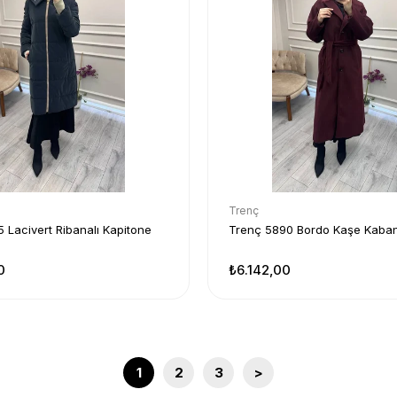
Trenç
 Lacivert Ribanalı Kapitone
Trenç 5890 Bordo Kaşe Kaba
0
₺6.142,00
1
2
3
>