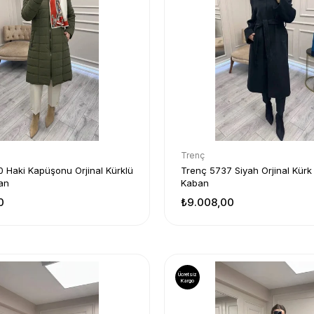
Trenç
 Haki Kapüşonu Orjinal Kürklü
Trenç 5737 Siyah Orjinal Kürk
an
Kaban
0
₺9.008,00
Ücretsiz
Kargo