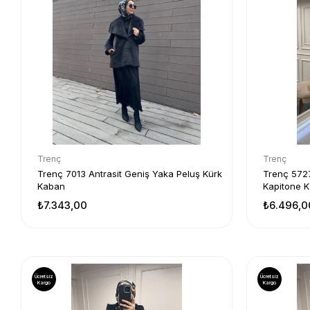
Trenç
Trenç
Trenç 7013 Antrasit Geniş Yaka Peluş Kürk
Trenç 5727
Kaban
Kapitone 
₺7.343,00
₺6.496,0
Ücretsiz
Ücretsiz
Kargo
Kargo