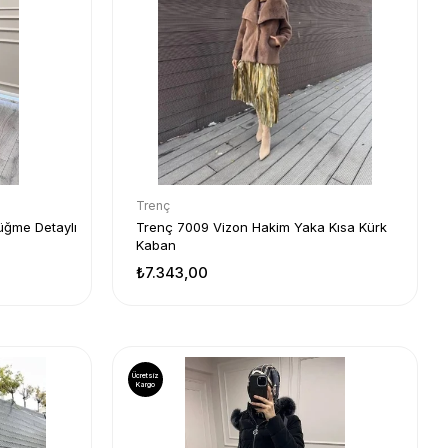
Trenç
üğme Detaylı
Trenç 7009 Vizon Hakim Yaka Kısa Kürk
Kaban
₺7.343,00
Ücretsiz
Kargo