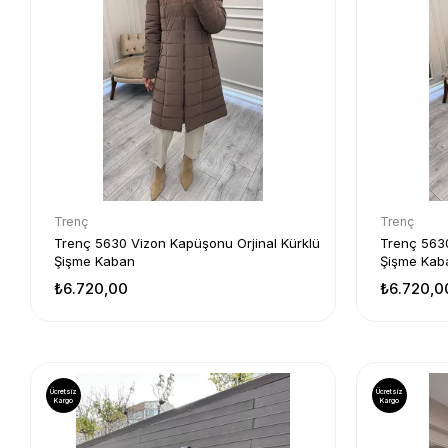
Trenç
Trenç
Trenç 5630 Vizon Kapüşonu Orjinal Kürklü
Trenç 5630
Şişme Kaban
Şişme Kab
₺6.720,00
₺6.720,0
Ücretsiz
Ücretsiz
Kargo
Kargo