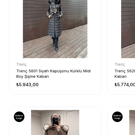
Trenç
Trenç
Trenç 5601 Siyah Kapüşonu Kürklü Midi
Trenç 562
Boy Şişme Kaban
Kaban
₺5.943,00
₺5.774,0
Ücretsiz
Ücretsiz
Kargo
Kargo