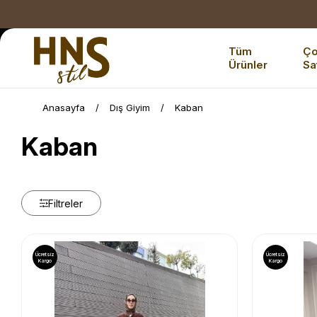
Tüm
Ç
Ürünler
Sa
Anasayfa
Dış Giyim
Kaban
Kaban
Filtreler
Ücretsiz
Ücretsiz
Kargo
Kargo