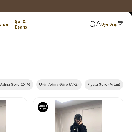
Şal &
bise
Üye Girişi
Eşarp
 Adına Göre (Z<A)
Ürün Adına Göre (A>Z)
Fiyata Göre (Artan)
Ücretsiz
Kargo