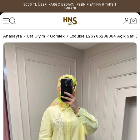
3000 TL ÜZERİ KARGO BEDAVA | PEŞİN FİYATINA 6 TAKSİT
İMKANI
Anasayfa
Üst Giyim
Gömlek
Exquise E26Y06208064 Açık Sarı B