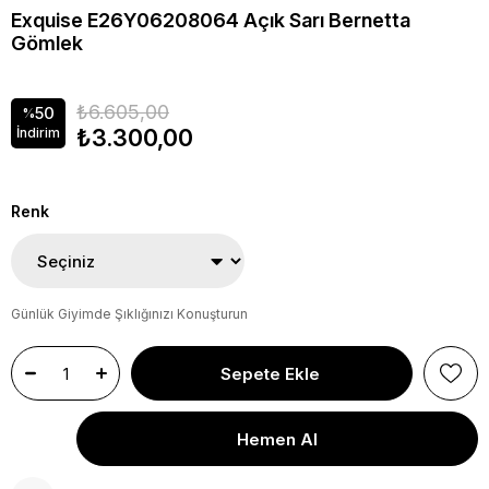
Exquise E26Y06208064 Açık Sarı Bernetta
Gömlek
₺6.605,00
50
%
₺3.300,00
İndirim
Renk
Günlük Giyimde Şıklığınızı Konuşturun