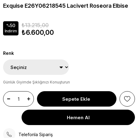
Exquise E26Y06218545 Lacivert Roseora Elbise
₺13.215,00
50
%
₺6.600,00
İndirim
Renk
Günlük Giyimde Şıklığınızı Konuşturun
Telefonla Sipariş