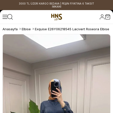
3000 TL ÜZERİ KARGO BEDAVA | PEŞİN FİYATINA 6 TAKSİT
İMKANI
Anasayfa
Elbise
Exquise E26Y06218545 Lacivert Roseora Elbise