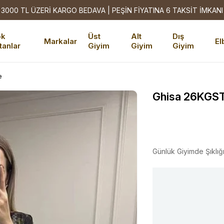
3000 TL ÜZERİ KARGO BEDAVA | PEŞİN FİYATINA 6 TAKSİT İMKANI
ok
Üst
Alt
Dış
Markalar
El
tanlar
Giyim
Giyim
Giyim
e
Ghisa 26KGST
Günlük Giyimde Şıklığ