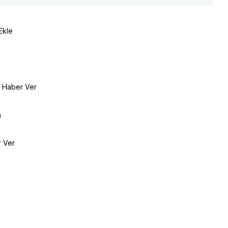
Ekle
e Haber Ver
a
r Ver