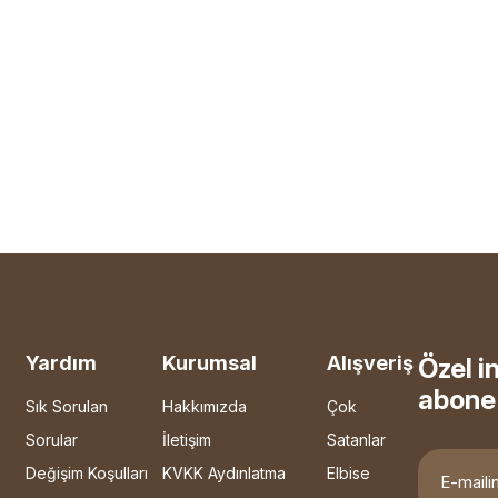
Yardım
Kurumsal
Alışveriş
Özel i
abone 
Sık Sorulan
Hakkımızda
Çok
Sorular
İletişim
Satanlar
Değişim Koşulları
KVKK Aydınlatma
Elbise