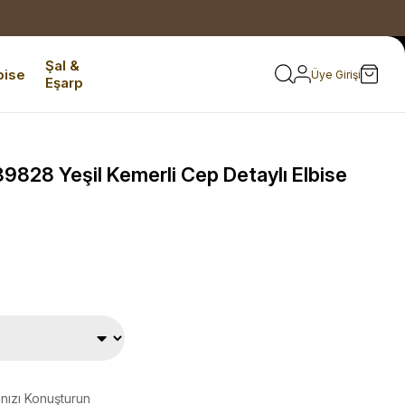
Şal &
bise
Üye Girişi
Eşarp
828 Yeşil Kemerli Cep Detaylı Elbise
ınızı Konuşturun