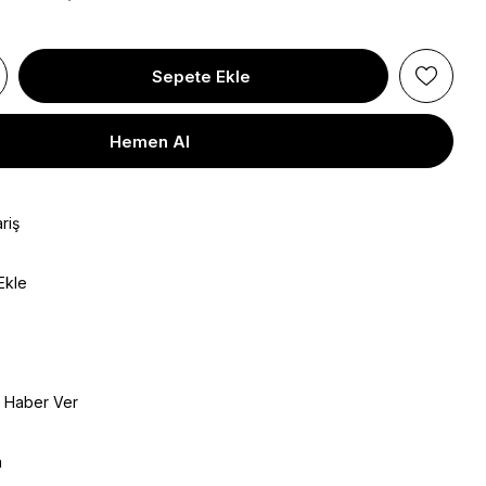
riş
Ekle
e Haber Ver
a