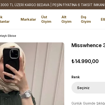
3000 TL ÜZERİ KARGO BEDAVA | PEŞİN FİYATINA 6 TAKSİT İMKANI
ok
Üst
Alt
Dış
Markalar
El
tanlar
Giyim
Giyim
Giyim
aylı Elbise
Misswhence 39
₺14.990,00
Renk
Günlük Giyimde Şıklığ