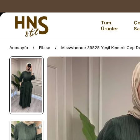
Tüm
Ç
Ürünler
Sa
Anasayfa
Elbise
Misswhence 39828 Yeşil Kemerli Cep Det