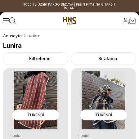
3000 TL ÜZERİ KARGO BEDAVA | PEŞİN FİYATINA 6 TAKSİT
İMKANI
Anasayfa
Lunira
Lunira
Filtreleme
Sıralama
TÜKENDI
TÜKENDI
Lunira
Lunira