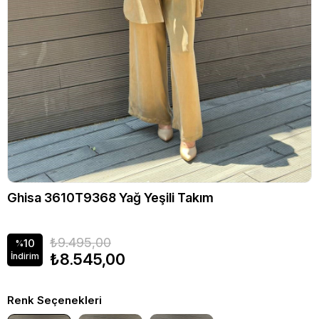
Ghisa 3610T9368 Yağ Yeşili Takım
₺9.495,00
10
%
₺8.545,00
İndirim
Renk Seçenekleri