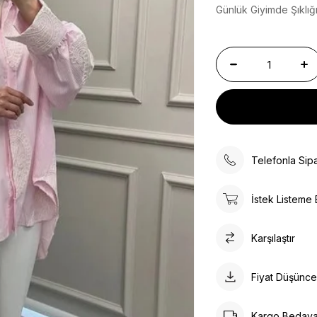
Günlük Giyimde Şıklığ
Telefonla Sipa
İstek Listeme 
Karşılaştır
Fiyat Düşünc
Kargo Bedav