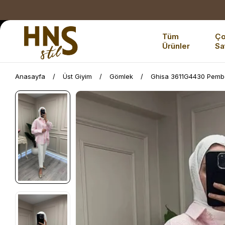
Tüm
Ç
Ürünler
Sa
Anasayfa
Üst Giyim
Gömlek
Ghisa 3611G4430 Pembe