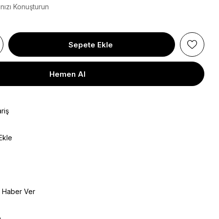
ınızı Konuşturun
riş
Ekle
e Haber Ver
a