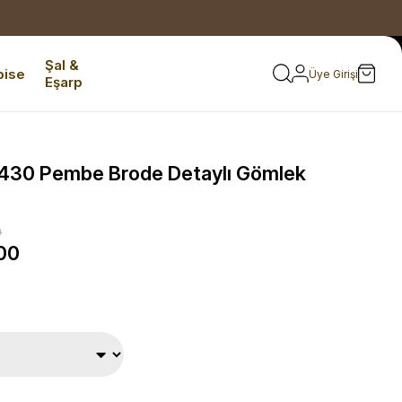
Şal &
bise
Üye Girişi
Eşarp
430 Pembe Brode Detaylı Gömlek
0
00