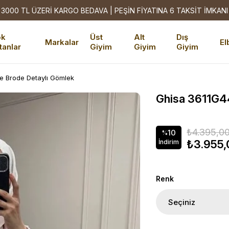
3000 TL ÜZERİ KARGO BEDAVA | PEŞİN FİYATINA 6 TAKSİT İMKANI
ok
Üst
Alt
Dış
Markalar
El
tanlar
Giyim
Giyim
Giyim
 Brode Detaylı Gömlek
Ghisa 3611G4
₺4.395,0
10
%
₺3.955,
İndirim
Renk