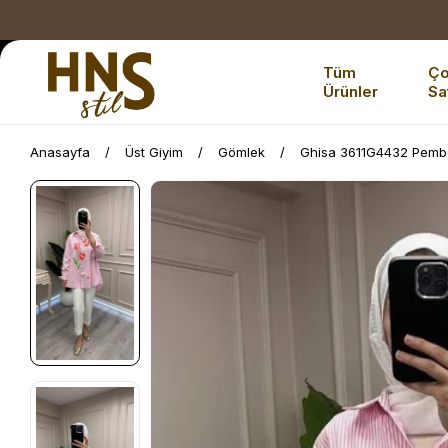
Tüm
Ç
Ürünler
Sa
Anasayfa
Üst Giyim
Gömlek
Ghisa 3611G4432 Pembe