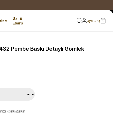
Şal &
bise
Üye Girişi
Eşarp
432 Pembe Baskı Detaylı Gömlek
ınızı Konuşturun