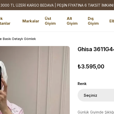
3000 TL ÜZERİ KARGO BEDAVA | PEŞİN FİYATINA 6 TAKSİT İMKANI
ok
Üst
Alt
Dış
Markalar
El
tanlar
Giyim
Giyim
Giyim
 Baskı Detaylı Gömlek
Ghisa 3611G4
₺3.595,00
Renk
Günlük Giyimde Şıklığ