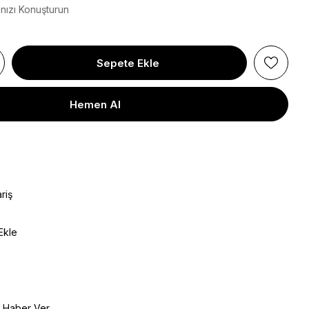
ınızı Konuşturun
riş
Ekle
e Haber Ver