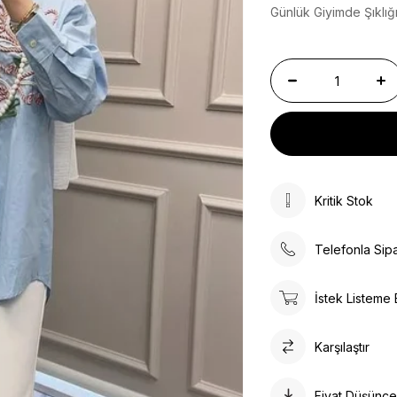
Günlük Giyimde Şıklığ
Kritik Stok
Telefonla Sipa
İstek Listeme 
Karşılaştır
Fiyat Düşünc