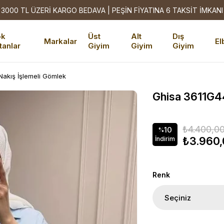
3000 TL ÜZERİ KARGO BEDAVA | PEŞİN FİYATINA 6 TAKSİT İMKANI
ok
Üst
Alt
Dış
Markalar
El
tanlar
Giyim
Giyim
Giyim
akış İşlemeli Gömlek
Ghisa 3611G4
₺4.400,0
10
%
₺3.960
İndirim
Renk