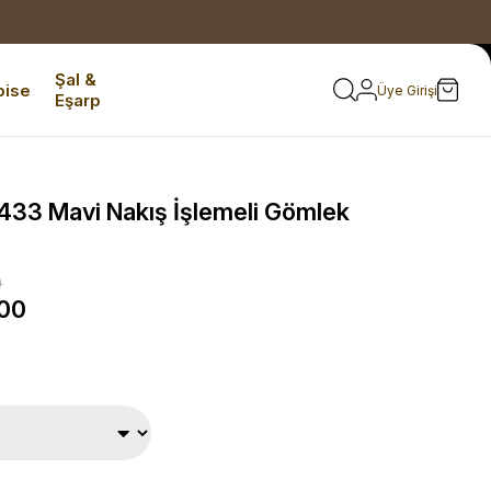
Şal &
bise
Üye Girişi
Eşarp
433 Mavi Nakış İşlemeli Gömlek
0
,00