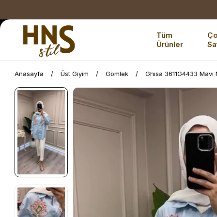
Tüm
Ç
Ürünler
Sa
Anasayfa
Üst Giyim
Gömlek
Ghisa 3611G4433 Mavi N