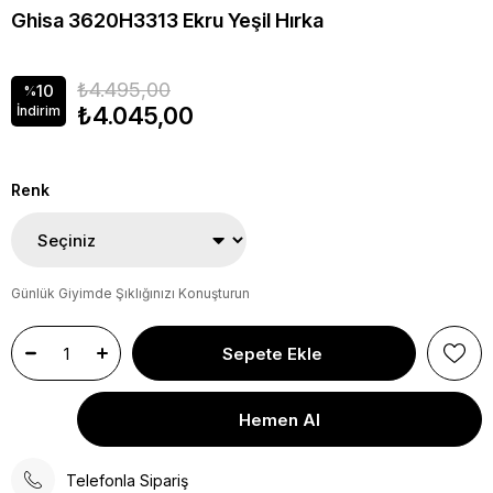
Ghisa 3620H3313 Ekru Yeşil Hırka
₺4.495,00
10
%
₺4.045,00
İndirim
Renk
Günlük Giyimde Şıklığınızı Konuşturun
Telefonla Sipariş