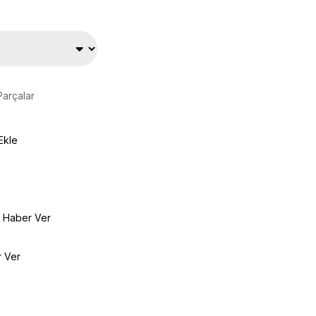
Parçalar
Ekle
e Haber Ver
r Ver