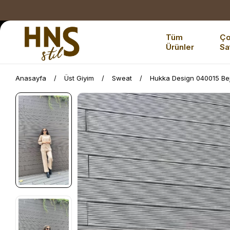
Tüm
Ç
Ürünler
Sa
Anasayfa
Üst Giyim
Sweat
Hukka Design 040015 Be