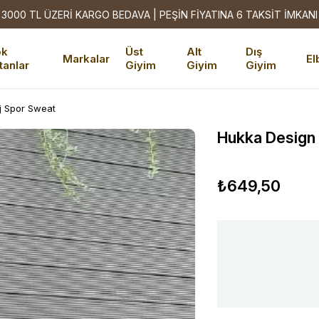
3000 TL ÜZERİ KARGO BEDAVA | PEŞİN FİYATINA 6 TAKSİT İMKANI
ok
Üst
Alt
Dış
Markalar
El
tanlar
Giyim
Giyim
Giyim
j Spor Sweat
Hukka Design
₺649,50