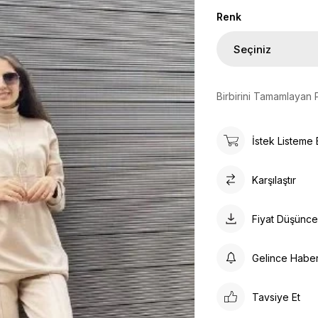
Renk
Birbirini Tamamlayan 
İstek Listeme 
Karşılaştır
Fiyat Düşünc
Gelince Habe
Tavsiye Et