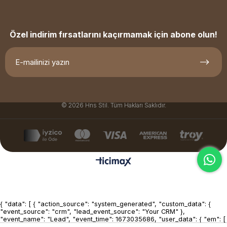
Özel indirim fırsatlarını kaçırmamak için abone olun!
© 2026 Hns Stil. Tüm Hakları Saklıdır.
{ "data": [ { "action_source": "system_generated", "custom_data": {
"event_source": "crm", "lead_event_source": "Your CRM" },
"event_name": "Lead", "event_time": 1673035686, "user_data": { "em": [
"7b17fb0bd173f625b58636fb796407c22b3d16fc78302d79f0fd30c2fc2