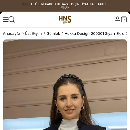
3000 TL ÜZERİ KARGO BEDAVA | PEŞİN FİYATINA 6 TAKSİT
İMKANI
Anasayfa
Üst Giyim
Gömlek
Hukka Design 200001 Siyah-Ekru Der