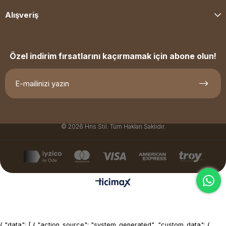
Alışveriş
Özel indirim fırsatlarını kaçırmamak için abone olun!
© 2026 Hns Stil. Tüm Hakları Saklıdır.
{ "data": [ { "action_source": "system_generated", "custom_data": {