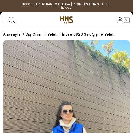
3000 TL ÜZERİ KARGO BEDAVA | PEŞİN FİYATINA 6 TAKSİT
İMKANI
Anasayfa
Dış Giyim
Yelek
İnvee 6823 Sax Şişme Yelek