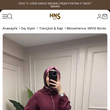
3000 TL ÜZERİ KARGO BEDAVA | PEŞİN FİYATINA 6 TAKSİT
İMKANI
Anasayfa
Dış Giyim
Trençkot & Kap
Misswhence 39510 Bordo İ