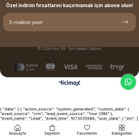
Özel indirim fırsatlarını kaçırmamak için abone olun!
© 2026 Hns Stil. Tüm Hakları Saklıdır.
{ "data": [ { "action_source": "system_generated", "custom_data": {
"event_source": "crm", "lead_event_source": "Your CRM" },
"event_name": "Lead", "event_time": 1673035686, "user_data": { "em": [
"7b17fb0bd173f625b58636fb796407c22b3d16fc78302d79f0fd30c2fc2
], "lead_id": 1234567890123456, "ph": [
"6069d14bf122fdfd931dc7beb58e5dfbba395b1faf05bdcd42d12358d63
Anasayfa
Sepetim
Favorilerim
Kategoriler
] } } ] }