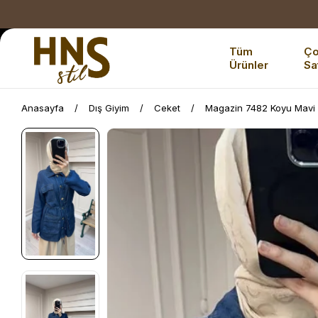
Tüm
Ç
Ürünler
Sa
Anasayfa
Dış Giyim
Ceket
Magazin 7482 Koyu Mavi