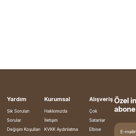
Yardım
Kurumsal
Alışveriş
Özel i
abone 
Sık Sorulan
Hakkımızda
Çok
Sorular
İletişim
Satanlar
Değişim Koşulları
KVKK Aydınlatma
Elbise