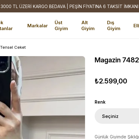
3000 TL ÜZERİ KARGO BEDAVA | PEŞİN FİYATINA 6 TAKSİT İMKANI
ok
Üst
Alt
Dış
Markalar
El
tanlar
Giyim
Giyim
Giyim
 Tensel Ceket
Magazin 7482
₺2.599,00
Renk
Günlük Giyimde Şıklığ