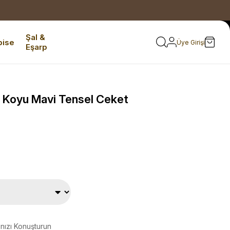
Şal &
bise
Üye Girişi
Eşarp
 Koyu Mavi Tensel Ceket
ınızı Konuşturun