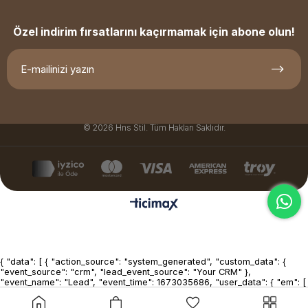
Özel indirim fırsatlarını kaçırmamak için abone olun!
© 2026 Hns Stil. Tüm Hakları Saklıdır.
{ "data": [ { "action_source": "system_generated", "custom_data": {
"event_source": "crm", "lead_event_source": "Your CRM" },
"event_name": "Lead", "event_time": 1673035686, "user_data": { "em": [
"7b17fb0bd173f625b58636fb796407c22b3d16fc78302d79f0fd30c2fc2
], "lead_id": 1234567890123456, "ph": [