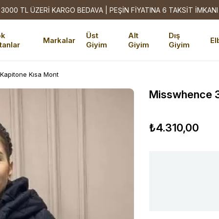
3000 TL ÜZERİ KARGO BEDAVA | PEŞİN FİYATINA 6 TAKSİT İMKANI
ok
Üst
Alt
Dış
Markalar
El
tanlar
Giyim
Giyim
Giyim
Kapitone Kısa Mont
Misswhence 3
₺4.310,00