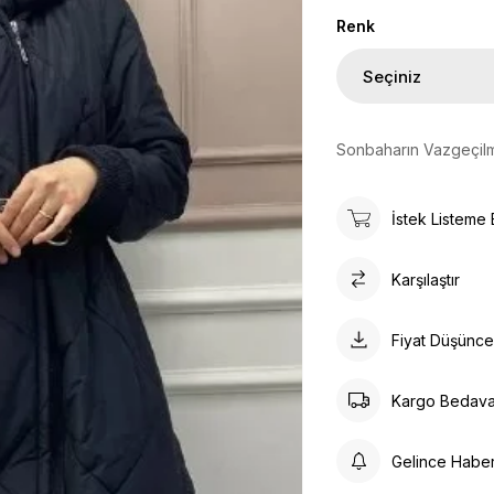
Renk
Sonbaharın Vazgeçil
İstek Listeme 
Karşılaştır
Fiyat Düşünc
Kargo Bedav
Gelince Habe