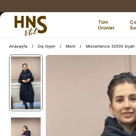
Tüm
Ç
Ürünler
Sa
Anasayfa
Dış Giyim
Mont
Misswhence 32500 Siyah 