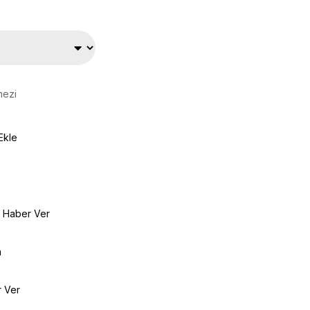
mezi
Ekle
e Haber Ver
a
r Ver