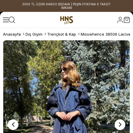
3000 TL ÜZERİ KARGO BEDAVA | PEŞİN FİYATINA 6 TAKSİT
İMKANI
Anasayfa
Dış Giyim
Trençkot & Kap
Misswhence 38506 Lacivert 