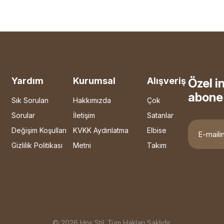
Yardım
Kurumsal
Alışveriş
Özel i
abone 
Sık Sorulan
Hakkımızda
Çok
Sorular
İletişim
Satanlar
Değişim Koşulları
KVKK Aydınlatma
Elbise
Gizlilik Politikası
Metni
Takım
© 2026 Hns Stil. Tüm Hakları Saklıdır.