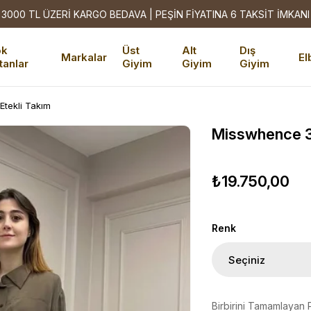
3000 TL ÜZERİ KARGO BEDAVA | PEŞİN FİYATINA 6 TAKSİT İMKANI
ok
Üst
Alt
Dış
Markalar
El
tanlar
Giyim
Giyim
Giyim
tekli Takım
Misswhence 3
₺19.750,00
Renk
Birbirini Tamamlayan 