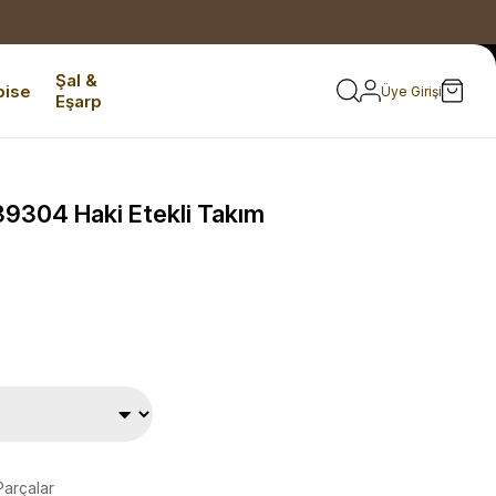
Şal &
bise
Üye Girişi
Eşarp
9304 Haki Etekli Takım
Parçalar