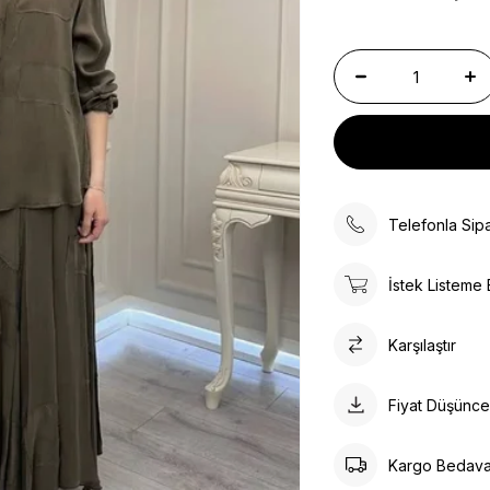
Telefonla Sipa
İstek Listeme 
Karşılaştır
Fiyat Düşünc
Kargo Bedav