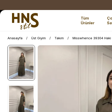
Tüm
Ç
Ürünler
Sa
Anasayfa
Üst Giyim
Takım
Misswhence 39304 Haki E