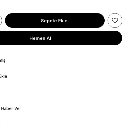
riş
Ekle
e Haber Ver
a