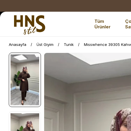
Tüm
Ç
Ürünler
Sa
Anasayfa
Üst Giyim
Tunik
Misswhence 39305 Kahver