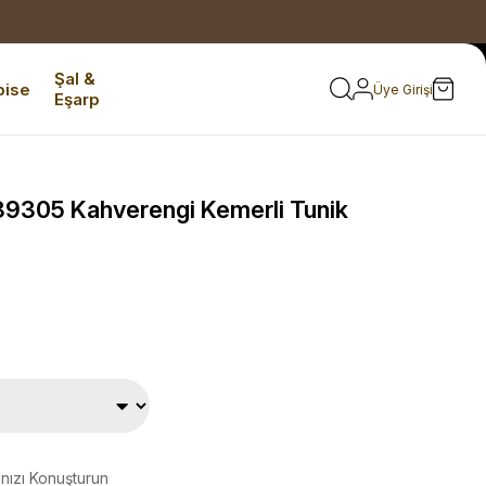
Şal &
bise
Üye Girişi
Eşarp
9305 Kahverengi Kemerli Tunik
ınızı Konuşturun