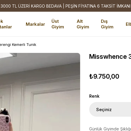
3000 TL ÜZERİ KARGO BEDAVA | PEŞİN FİYATINA 6 TAKSİT İMKANI
ok
Üst
Alt
Dış
Markalar
El
tanlar
Giyim
Giyim
Giyim
engi Kemerli Tunik
Misswhence 3
₺9.750,00
Renk
Günlük Giyimde Şıklığ