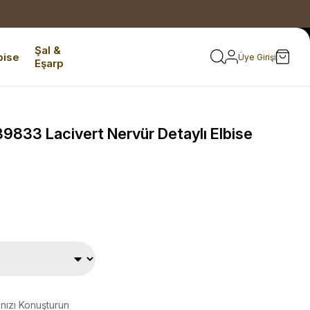
Şal &
bise
Üye Girişi
Eşarp
833 Lacivert Nervür Detaylı Elbise
ınızı Konuşturun