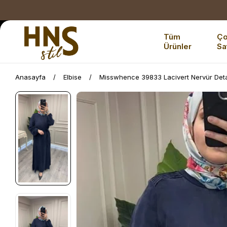
Tüm
Ç
Ürünler
Sa
Anasayfa
Elbise
Misswhence 39833 Lacivert Nervür Detay