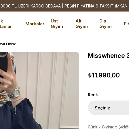
3000 TL ÜZERİ KARGO BEDAVA | PEŞİN FİYATINA 6 TAKSİT İMKANI
ok
Üst
Alt
Dış
Markalar
El
tanlar
Giyim
Giyim
Giyim
lı Elbise
Misswhence 39
₺11.990,00
Renk
Günlük Giyimde Şıklığ