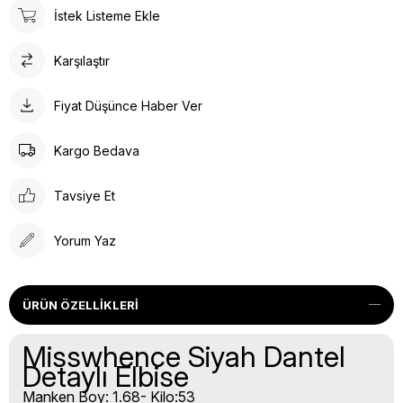
İstek Listeme Ekle
Karşılaştır
Fiyat Düşünce Haber Ver
Kargo Bedava
Tavsiye Et
Yorum Yaz
ÜRÜN ÖZELLIKLERI
Misswhence Siyah Dantel
Detaylı Elbise
Manken Boy: 1.68- Kilo:53