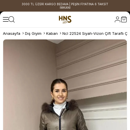
3000 TL ÜZERİ KARGO BEDAVA | PEŞİN FİYATINA 6 TAKSİT
İMKANI
Anasayfa
Dış Giyim
Kaban
Ncl 22524 Siyah-Vizon Çift Taraflı Çi