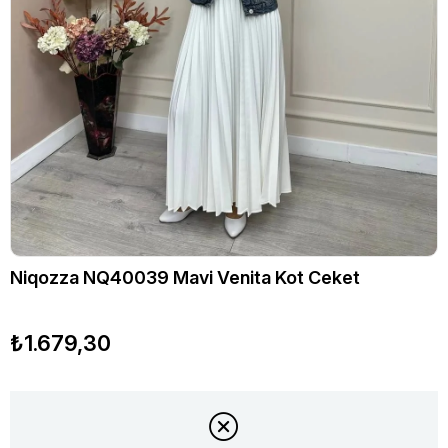
Niqozza NQ40039 Mavi Venita Kot Ceket
₺1.679,30