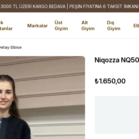
3000 TL ÜZERİ KARGO BEDAVA | PEŞİN FİYATINA 6 TAKSİT İMKANI
ok
Üst
Alt
Dış
Markalar
El
tanlar
Giyim
Giyim
Giyim
etay Elbise
Niqozza NQ500
₺1.650,00