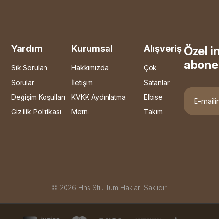
Yardım
Kurumsal
Alışveriş
Özel i
abone 
Sık Sorulan
Hakkımızda
Çok
Sorular
İletişim
Satanlar
Değişim Koşulları
KVKK Aydınlatma
Elbise
Gizlilik Politikası
Metni
Takım
© 2026 Hns Stil. Tüm Hakları Saklıdır.