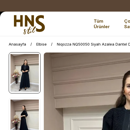
Tüm
Ç
Ürünler
Sa
Anasayfa
Elbise
Niqozza NQ50050 Siyah Azalea Dantel D