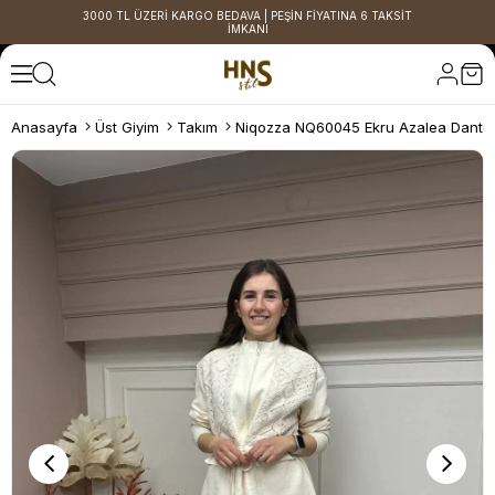
3000 TL ÜZERİ KARGO BEDAVA | PEŞİN FİYATINA 6 TAKSİT
İMKANI
Anasayfa
Üst Giyim
Takım
Niqozza NQ60045 Ekru Azalea Dantel