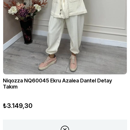
Niqozza NQ60045 Ekru Azalea Dantel Detay
Takım
₺3.149,30