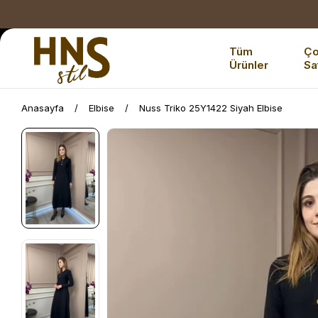
Tüm
Ç
Ürünler
Sa
Anasayfa
Elbise
Nuss Triko 25Y1422 Siyah Elbise