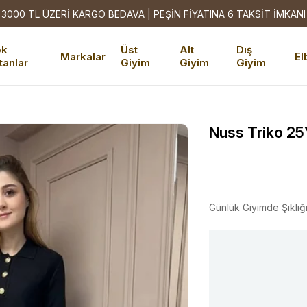
3000 TL ÜZERİ KARGO BEDAVA | PEŞİN FİYATINA 6 TAKSİT İMKANI
ok
Üst
Alt
Dış
Markalar
El
tanlar
Giyim
Giyim
Giyim
Nuss Triko 25
Günlük Giyimde Şıklığ