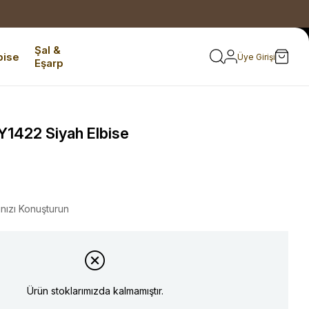
Şal &
bise
Üye Girişi
Eşarp
Y1422 Siyah Elbise
ınızı Konuşturun
Ürün stoklarımızda kalmamıştır.