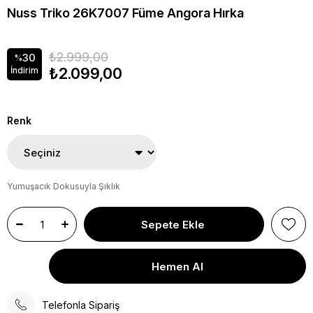
Nuss Triko 26K7007 Füme Angora Hırka
₺2.999,00
30
%
₺2.099,00
İndirim
Renk
Yumuşacık Dokusuyla Şıklık
Telefonla Sipariş