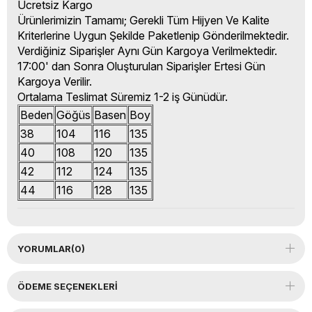
Ücretsiz Kargo
Ürünlerimizin Tamamı; Gerekli Tüm Hijyen Ve Kalite
Kriterlerine Uygun Şekilde Paketlenip Gönderilmektedir.
Verdiğiniz Siparişler Aynı Gün Kargoya Verilmektedir.
17:00' dan Sonra Oluşturulan Siparişler Ertesi Gün
Kargoya Verilir.
Ortalama Teslimat Süremiz 1-2 iş Günüdür.
Beden
Göğüs
Basen
Boy
38
104
116
135
40
108
120
135
42
112
124
135
44
116
128
135
YORUMLAR
(0)
ÖDEME SEÇENEKLERI