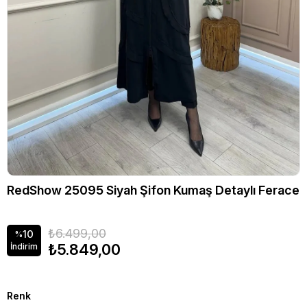
RedShow 25095 Siyah Şifon Kumaş Detaylı Ferace
₺6.499,00
10
%
₺5.849,00
İndirim
Renk