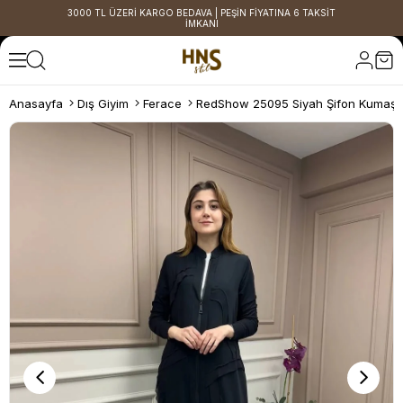
3000 TL ÜZERİ KARGO BEDAVA | PEŞİN FİYATINA 6 TAKSİT
İMKANI
Anasayfa
Dış Giyim
Ferace
RedShow 25095 Siyah Şifon Kumaş D