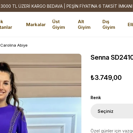
3000 TL ÜZERİ KARGO BEDAVA | PEŞİN FİYATINA 6 TAKSİT İMKANI
ok
Üst
Alt
Dış
Markalar
El
tanlar
Giyim
Giyim
Giyim
Carolina Abiye
Senna SD2410
₺3.749,00
Renk
Özel günler için vazg