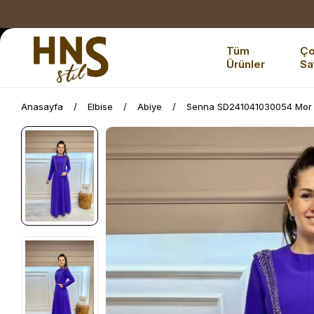
Tüm
Ç
Ürünler
Sa
Anasayfa
Elbise
Abiye
Senna SD241041030054 Mor 