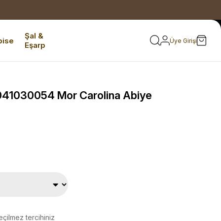
Şal &
bise
Üye Girişi
Eşarp
41030054 Mor Carolina Abiye
eçilmez tercihiniz