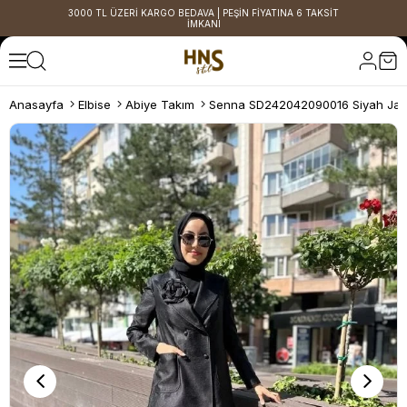
3000 TL ÜZERİ KARGO BEDAVA | PEŞİN FİYATINA 6 TAKSİT
İMKANI
Anasayfa
Elbise
Abiye Takım
Senna SD242042090016 Siyah Jar