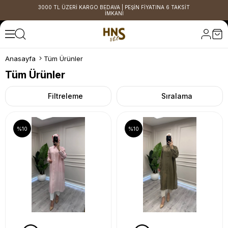
3000 TL ÜZERİ KARGO BEDAVA | PEŞİN FİYATINA 6 TAKSİT
İMKANI
Anasayfa
Tüm Ürünler
Tüm Ürünler
Filtreleme
Sıralama
%10
%10