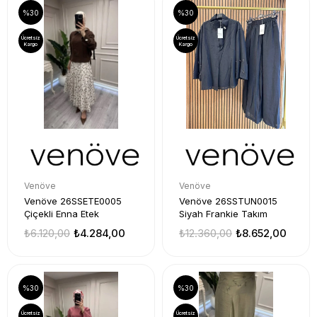
%30
%30
Ücretsiz
Ücretsiz
Kargo
Kargo
Venöve
Venöve
Venöve 26SSETE0005
Venöve 26SSTUN0015
Çiçekli Enna Etek
Siyah Frankie Takım
₺6.120,00
₺4.284,00
₺12.360,00
₺8.652,00
%30
%30
Ücretsiz
Ücretsiz