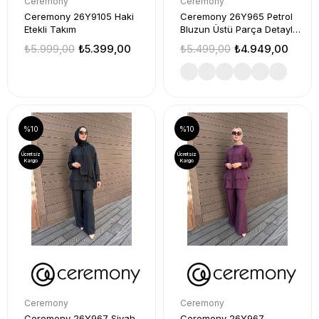
Ceremony
Ceremony
Ceremony 26Y9105 Haki
Ceremony 26Y965 Petrol
Etekli Takım
Bluzun Üstü Parça Detaylı
Takım
₺5.999,00
₺5.399,00
₺5.499,00
₺4.949,00
%10
%10
Ücretsiz
Ücretsiz
Kargo
Kargo
Ceremony
Ceremony
Ceremony 26Y967 Siyah
Ceremony 26Y967