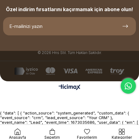
Özel indirim fırsatlarını kaçırmamak için abone olun!
© 2026 Hns Stil. Tüm Hakları Saklıdır.
{ "data": [ { "action_source": "system_generated", "custom_data": {
"event_source": "crm", "lead_event_source": "Your CRM" },
"event_name": "Lead", "event_time": 1673035686, "user_data": { "em": [
"7b17fb0bd173f625b58636fb796407c22b3d16fc78302d79f0fd30c2fc2
], "lead_id": 1234567890123456, "ph": [
"6069d14bf122fdfd931dc7beb58e5dfbba395b1faf05bdcd42d12358d63
Anasayfa
Sepetim
Favorilerim
Kategoriler