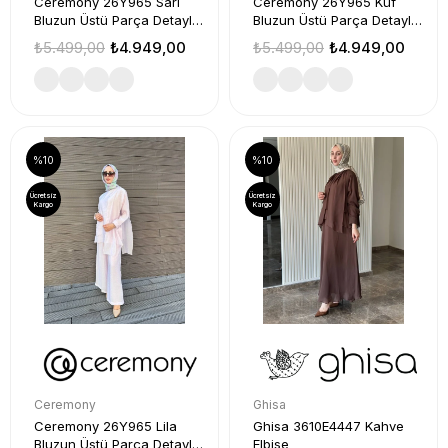
Ceremony 26Y965 Sarı
Ceremony 26Y965 Küf
Bluzun Üstü Parça Detaylı
Bluzun Üstü Parça Detaylı
Takım
Takım
₺5.499,00
₺4.949,00
₺5.499,00
₺4.949,00
%10
%10
Ücretsiz
Ücretsiz
Kargo
Kargo
Ceremony
Ghisa
Ceremony 26Y965 Lila
Ghisa 3610E4447 Kahve
Bluzun Üstü Parça Detaylı
Elbise