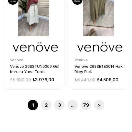
Kargo
Kargo
Venöve
Venöve
Venöve 26SSTUN0006 Gül
Venöve 26SSETE0014 Haki
Kurusu Yuna Tunik
Riley Etek
₺5.680,00
₺3.976,00
₺6.440,00
₺4.508,00
1
2
3
...
79
>