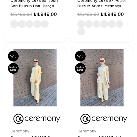
Ceremony 26Y965 Neon
Ceremony 26Y967 Petrol
Sarı Bluzun Üstü Parça
Bluzun Arkası Yırtmaçlı
Detaylı Takım
Takım
₺5.499,00
₺4.949,00
₺5.499,00
₺4.949,00
%10
%10
Ücretsiz
Ücretsiz
Kargo
Kargo
Ceremony
Ceremony