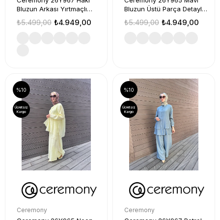
Ceremony 26Y967 Haki
Ceremony 26Y965 Mavi
Bluzun Arkası Yırtmaçlı
Bluzun Üstü Parça Detaylı
Takım
Takım
₺5.499,00
₺4.949,00
₺5.499,00
₺4.949,00
%10
%10
Ücretsiz
Ücretsiz
Kargo
Kargo
Ceremony
Ceremony