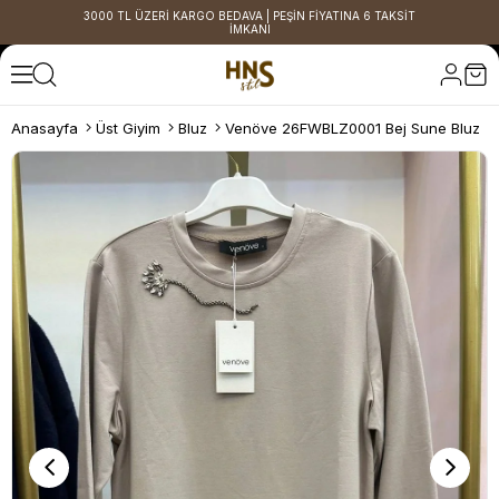
3000 TL ÜZERİ KARGO BEDAVA | PEŞİN FİYATINA 6 TAKSİT
İMKANI
Anasayfa
Üst Giyim
Bluz
Venöve 26FWBLZ0001 Bej Sune Bluz