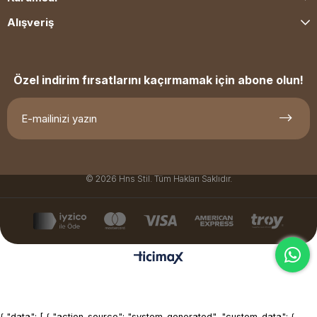
Alışveriş
Özel indirim fırsatlarını kaçırmamak için abone olun!
© 2026 Hns Stil. Tüm Hakları Saklıdır.
{ "data": [ { "action_source": "system_generated", "custom_data": {