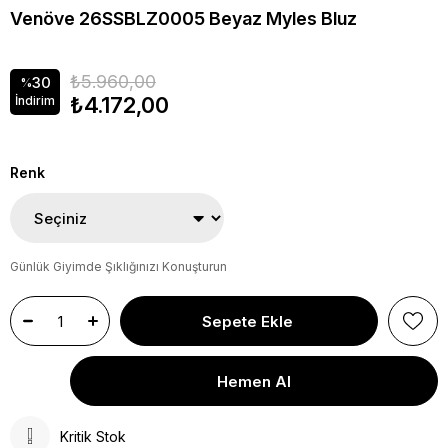
Venöve 26SSBLZ0005 Beyaz Myles Bluz
₺5.960,00
30
%
₺4.172,00
İndirim
Renk
Günlük Giyimde Şıklığınızı Konuşturun
Kritik Stok