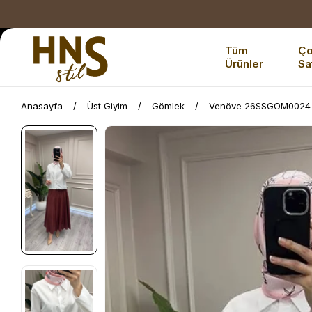
Tüm
Ç
Ürünler
Sa
Anasayfa
Üst Giyim
Gömlek
Venöve 26SSGOM0024 B