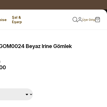
Şal &
bise
Üye Girişi
Eşarp
GOM0024 Beyaz Irine Gömlek
0
,00