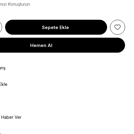
ınızı Konuşturun
riş
Ekle
e Haber Ver
a