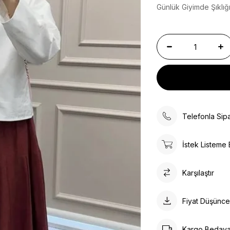
Günlük Giyimde Şıklığ
Telefonla Sipa
İstek Listeme 
Karşılaştır
Fiyat Düşünc
Kargo Bedav