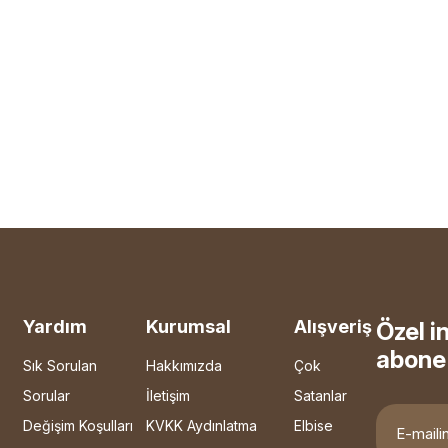
Yardım
Kurumsal
Alışveriş
Özel i
abone 
Sık Sorulan
Hakkımızda
Çok
Sorular
İletişim
Satanlar
Değişim Koşulları
KVKK Aydınlatma
Elbise