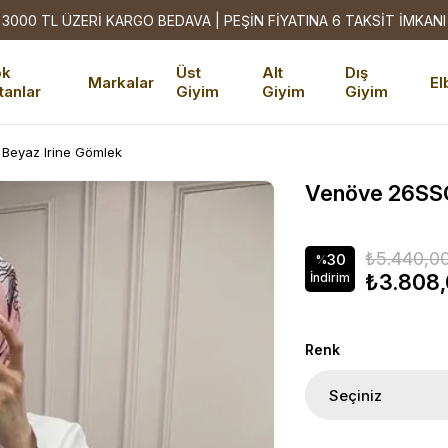
3000 TL ÜZERİ KARGO BEDAVA | PEŞİN FİYATINA 6 TAKSİT İMKANI
ok
Üst
Alt
Dış
Markalar
El
tanlar
Giyim
Giyim
Giyim
eyaz Irine Gömlek
Venöve 26SS
₺5.440,0
30
%
₺3.808
İndirim
Renk