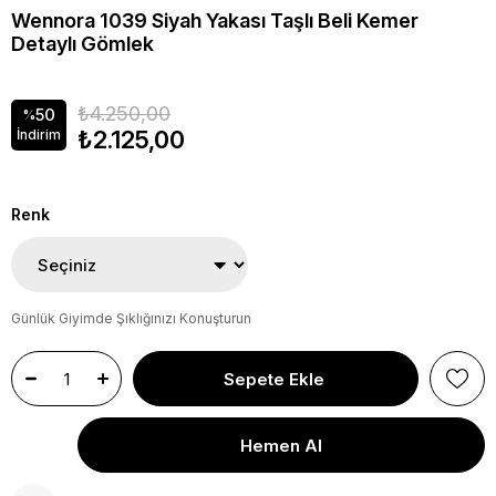
Wennora 1039 Siyah Yakası Taşlı Beli Kemer
Detaylı Gömlek
₺4.250,00
50
%
₺2.125,00
İndirim
Renk
Günlük Giyimde Şıklığınızı Konuşturun