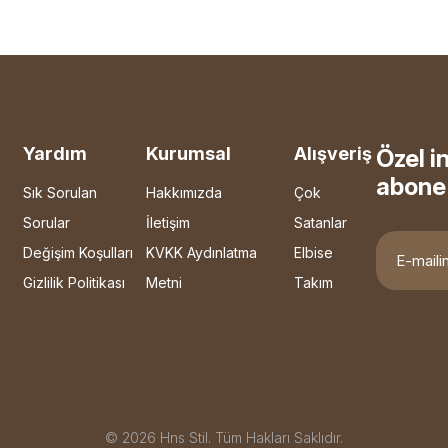
Yardım
Kurumsal
Alışveriş
Özel i
abone 
Sık Sorulan
Hakkımızda
Çok
Sorular
İletişim
Satanlar
Değişim Koşulları
KVKK Aydınlatma
Elbise
Gizlilik Politikası
Metni
Takım
© 2026 Hns Stil. Tüm Hakları Saklıdır.