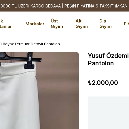
3000 TL ÜZERİ KARGO BEDAVA | PEŞİN FİYATINA 6 TAKSİT İMKANI
ok
Üst
Alt
Dış
Markalar
El
tanlar
Giyim
Giyim
Giyim
 Beyaz Fermuar Detaylı Pantolon
Yusuf Özdemi
Pantolon
₺2.000,00