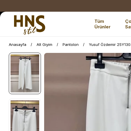
Tüm
Ç
Ürünler
Sa
Anasayfa
Alt Giyim
Pantolon
Yusuf Özdemir 25Y1303