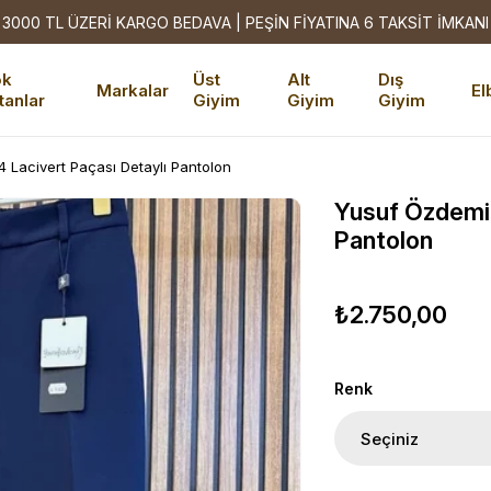
3000 TL ÜZERİ KARGO BEDAVA | PEŞİN FİYATINA 6 TAKSİT İMKANI
ok
Üst
Alt
Dış
Markalar
El
tanlar
Giyim
Giyim
Giyim
 Lacivert Paçası Detaylı Pantolon
Yusuf Özdemir
Pantolon
₺2.750,00
Renk