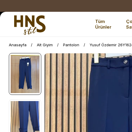
Tüm
Ç
Ürünler
Sa
Anasayfa
Alt Giyim
Pantolon
Yusuf Özdemir 26Y1624