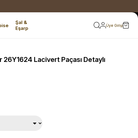
Şal &
bise
Üye Girişi
Eşarp
 26Y1624 Lacivert Paçası Detaylı