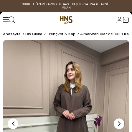
3000 TL ÜZERİ KARGO BEDAVA | PEŞİN FİYATINA 6 TAKSİT
İMKANI
Anasayfa
Dış Giyim
Trençkot & Kap