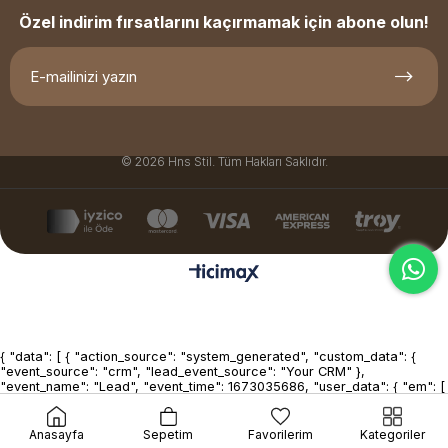
Özel indirim fırsatlarını kaçırmamak için abone olun!
© 2026 Hns Stil. Tüm Hakları Saklıdır.
{ "data": [ { "action_source": "system_generated", "custom_data": {
"event_source": "crm", "lead_event_source": "Your CRM" },
"event_name": "Lead", "event_time": 1673035686, "user_data": { "em": [
"7b17fb0bd173f625b58636fb796407c22b3d16fc78302d79f0fd30c2fc2
], "lead_id": 1234567890123456, "ph": [
"6069d14bf122fdfd931dc7beb58e5dfbba395b1faf05bdcd42d12358d63
Anasayfa
Sepetim
Favorilerim
Kategoriler
] } } ] }