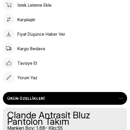
İstek Listeme Ekle
Karşılaştır
Fiyat Düşünce Haber Ver
Kargo Bedava
Tavsiye Et
Yorum Yaz
ÜRÜN ÖZELLIKLERI
Clande Antrasit Bluz
Pantolon Takım
Manken Boy: 1.68- Kilo:55