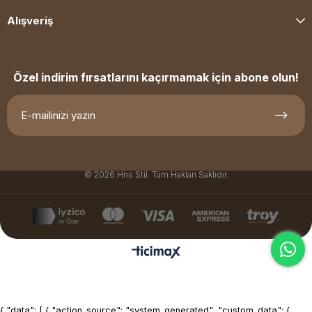
Alışveriş
Özel indirim fırsatlarını kaçırmamak için abone olun!
© 2026 Hns Stil. Tüm Hakları Saklıdır.
{ "data": [ { "action_source": "system_generated", "custom_data": {