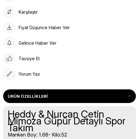
Karşılaştır
Fiyat Düşünce Haber Ver
Gelince Haber Ver
Tavsiye Et
Yorum Yaz
ÜRÜN ÖZELLIKLERI
Heddy & Nurcan Çetin
Mimoza Güpür Detaylı Spor
Takım
Manken Boy: 1.68- Kilo:52