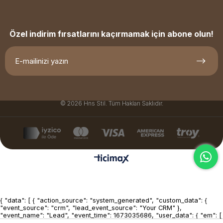
Özel indirim fırsatlarını kaçırmamak için abone olun!
© 2026 Hns Stil. Tüm Hakları Saklıdır.
{ "data": [ { "action_source": "system_generated", "custom_data": {
"event_source": "crm", "lead_event_source": "Your CRM" },
"event_name": "Lead", "event_time": 1673035686, "user_data": { "em": [
"7b17fb0bd173f625b58636fb796407c22b3d16fc78302d79f0fd30c2fc2