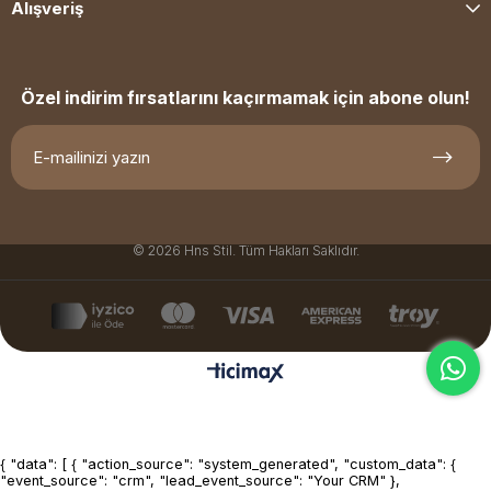
Alışveriş
Özel indirim fırsatlarını kaçırmamak için abone olun!
© 2026 Hns Stil. Tüm Hakları Saklıdır.
{ "data": [ { "action_source": "system_generated", "custom_data": {
"event_source": "crm", "lead_event_source": "Your CRM" },