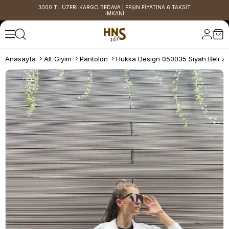
3000 TL ÜZERİ KARGO BEDAVA | PEŞİN FİYATINA 6 TAKSİT
İMKANI
Anasayfa
Alt Giyim
Pantolon