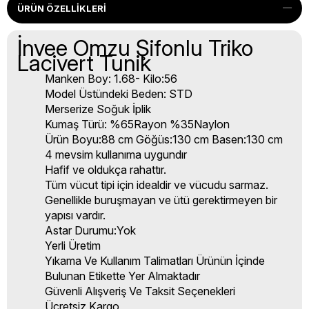
ÜRÜN ÖZELLIKLERI
İnvee Omzu Şifonlu Triko
Lacivert Tunik
Manken Boy: 1.68- Kilo:56
Model Üstündeki Beden: STD
Merserize Soğuk İplik
Kumaş Türü: %65Rayon %35Naylon
Ürün Boyu:88 cm Göğüs:130 cm Basen:130 cm
4 mevsim kullanıma uygundır
Hafif ve oldukça rahattır.
Tüm vücut tipi için idealdir ve vücudu sarmaz.
Genellikle buruşmayan ve ütü gerektirmeyen bir
yapısı vardır.
Astar Durumu:Yok
Yerli Üretim
Yıkama Ve Kullanım Talimatları Ürünün İçinde
Bulunan Etikette Yer Almaktadır
Güvenli Alışveriş Ve Taksit Seçenekleri
Ücretsiz Kargo