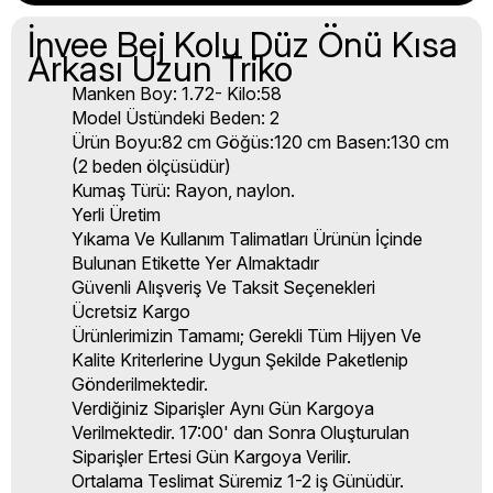
İnvee Bej Kolu Düz Önü Kısa
Arkası Uzun Triko
Manken Boy: 1.72- Kilo:58
Model Üstündeki Beden: 2
Ürün Boyu:82 cm Göğüs:120 cm Basen:130 cm
(2 beden ölçüsüdür)
Kumaş Türü: Rayon, naylon.
Yerli Üretim
Yıkama Ve Kullanım Talimatları Ürünün İçinde
Bulunan Etikette Yer Almaktadır
Güvenli Alışveriş Ve Taksit Seçenekleri
Ücretsiz Kargo
Ürünlerimizin Tamamı; Gerekli Tüm Hijyen Ve
Kalite Kriterlerine Uygun Şekilde Paketlenip
Gönderilmektedir.
Verdiğiniz Siparişler Aynı Gün Kargoya
Verilmektedir. 17:00' dan Sonra Oluşturulan
Siparişler Ertesi Gün Kargoya Verilir.
Ortalama Teslimat Süremiz 1-2 iş Günüdür.